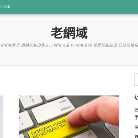
C.VIP
老網域
老域名購買,過期域名出售,SEO域名交易,PR域名查詢,權重域名註冊,已註冊域
字
老