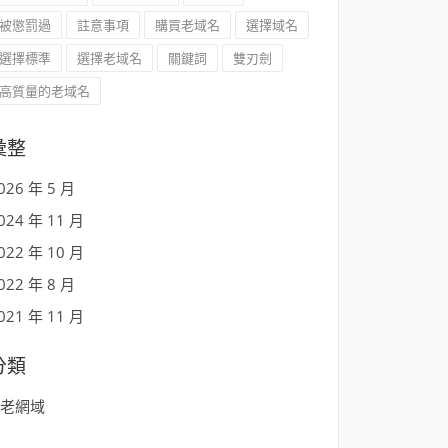
被懲罰過
註意事項
購買老域名
選擇域名
選擇標準
選擇老域名
關鍵詞
雙刃劍
高質量的老域名
彙整
026 年 5 月
024 年 11 月
022 年 10 月
022 年 8 月
021 年 11 月
分類
老網域