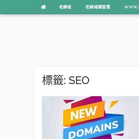
跳
老網域
老網域標簽雲
WWW.I
到
內
容
標籤:
SEO