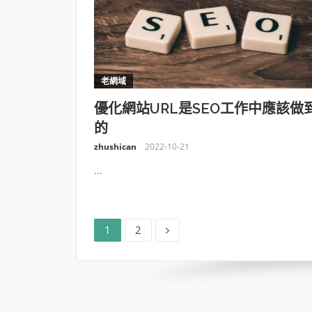
老網域
優化網站URL是SEO工作中應該做
的
zhushican
2022-10-21
...
頁
頁
Posts
1
2
pagination