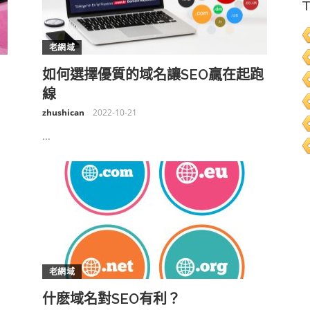
T
老網域
如何選擇優質的域名讓SEO贏在起跑
線
zhushican
2022-10-21
...
老網域
什麽域名對SEO有利？