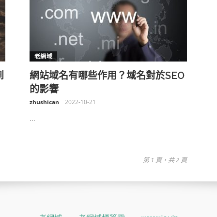
老網域
到
網站域名有哪些作用？域名對於SEO
的影響
zhushican
2022-10-21
...
第 1 頁，共 2 頁