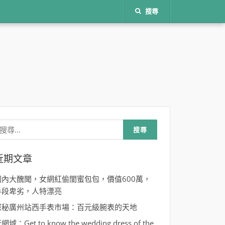
搜尋
名
搜
尋
關
鍵
:
近期文章
圈內大醜聞，女網紅偷閨蜜包包，價值600萬，
手段卑劣，人特漂亮
探秘廣州站西手表市場：百元級腕表的天地
網域：Get to know the wedding dress of the