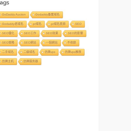
ags
GoDaddy Auction
Godaddy备案域名
Godaddy老域名
pr域名
pr域名查詢
SEO
SEO優化
SEO工作
SEO效果
SEO的影響
SEO策略
SEO網站
一個網站
不收錄
二手域名
二級域名
仿牌vps
仿牌vps推荐
仿牌主机
仿牌服务器