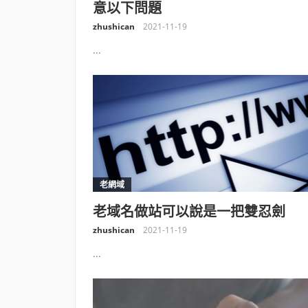
意以下問題
zhushican
2021-11-19
...
老網域
老域名做站可以說是一把雙忍劍
zhushican
2021-11-19
...