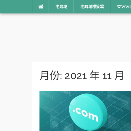
跳
老網域
老網域標簽雲
WWW.I
到
內
容
月份:
2021 年 11 月