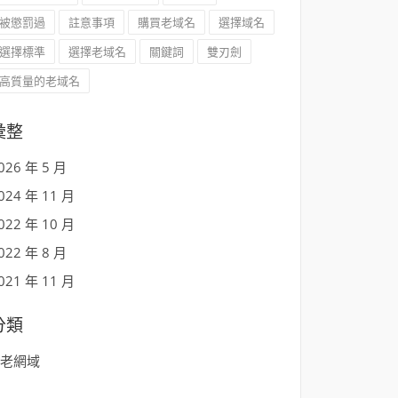
被懲罰過
註意事項
購買老域名
選擇域名
選擇標準
選擇老域名
關鍵詞
雙刃劍
高質量的老域名
彙整
026 年 5 月
024 年 11 月
022 年 10 月
022 年 8 月
021 年 11 月
分類
老網域