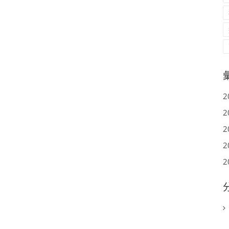
2
2
2
2
2