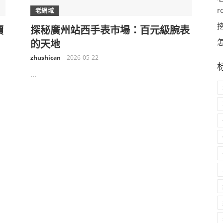
r
老網域
價
探秘廣州站西手表市場：百元級腕表
的天地
zhushican
2026-05-22
...