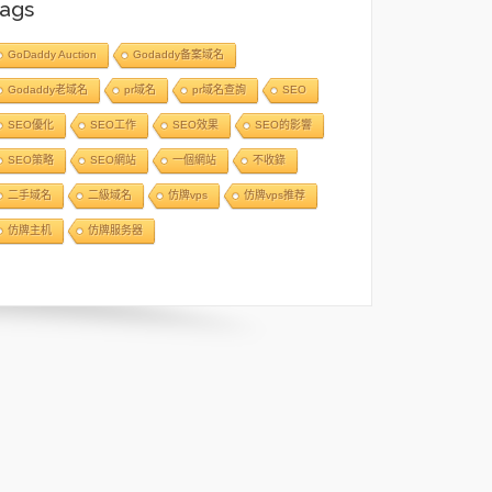
ags
GoDaddy Auction
Godaddy备案域名
Godaddy老域名
pr域名
pr域名查詢
SEO
SEO優化
SEO工作
SEO效果
SEO的影響
SEO策略
SEO網站
一個網站
不收錄
二手域名
二級域名
仿牌vps
仿牌vps推荐
仿牌主机
仿牌服务器