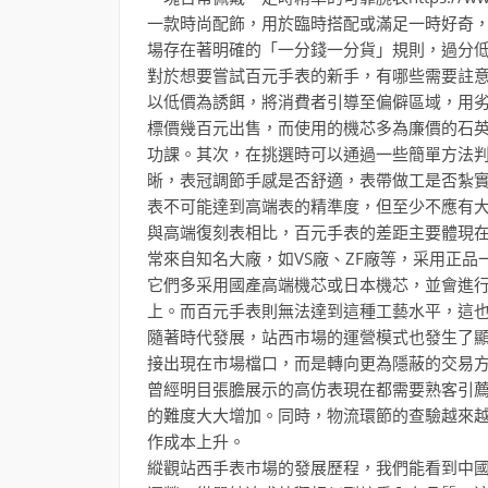
一款時尚配飾，用於臨時搭配或滿足一時好奇
場存在著明確的「一分錢一分貨」規則，過分
對於想要嘗試百元手表的新手，有哪些需要註
以低價為誘餌，將消費者引導至偏僻區域，用
標價幾百元出售，而使用的機芯多為廉價的石
功課。其次，在挑選時可以通過一些簡單方法
晰，表冠調節手感是否舒適，表帶做工是否紮
表不可能達到高端表的精準度，但至少不應有
與高端復刻表相比，百元手表的差距主要體現
常來自知名大廠，如VS廠、ZF廠等，采用正
它們多采用國產高端機芯或日本機芯，並會進
上。而百元手表則無法達到這種工藝水平，這
隨著時代發展，站西市場的運營模式也發生了
接出現在市場檔口，而是轉向更為隱蔽的交易
曾經明目張膽展示的高仿表現在都需要熟客引
的難度大大增加。同時，物流環節的查驗越來
作成本上升。
縱觀站西手表市場的發展歷程，我們能看到中