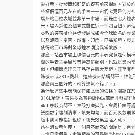
愛好者、批發商和好奇的遊客前來探訪。對於
些標價僅百元左右的手表——它們究竟是何方
廣州站西鐘表城並非單一市場，而是由七大鐘
米，場內鋪位及櫃臺式攤位近一千四百個。這
零散的鐘表攤位逐步發展成如今全球聞名的專
以及韓國、泰國、越南、印度、巴基斯坦、東
使得站西市場對全球鐘表潮流異常敏感。
那麽，站西市場上標價百元的手表究竟是何模
間的手表主要屬於普通高仿類別，也就是業內
似，但細節處理與正品存在較大差距，甚至有
珠機芯或2813機芯，這些機芯結構簡單，性
那麽兩三個好的，就算運氣不錯了。」
為什麽這些手表能保持如此低的價格？關鍵在
316L精鋼，表鏡多為普通礦物玻璃而非藍寶
產工序較為簡單，表殼打磨拋光、金屬拉絲等
瓷圈數字雕刻清晰，填充均勻，而百元表款則
版本則可能指針粗糙，夜光效果差強人意。
站在消費者角度，一個自然而然的問題是：百
一塊日常佩戴、走時精準的可靠腕表https://ww