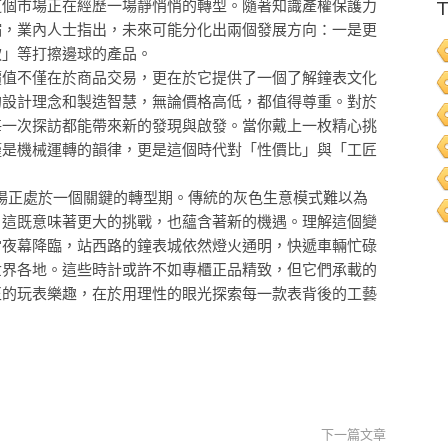
這個市場正在經歷一場靜悄悄的轉型。隨著知識產權保護力
T
縮，業內人士指出，未來可能分化出兩個發展方向：一是更
款」等打擦邊球的產品。
價值不僅在於商品交易，更在於它提供了一個了解鐘表文化
的設計理念和製造智慧，無論價格高低，都值得尊重。對於
每一次探訪都能帶來新的發現與啟發。當你戴上一枚精心挑
僅是機械運轉的韻律，更是這個時代對「性價比」與「工匠
市場正處於一個關鍵的轉型期。傳統的灰色生意模式難以為
，這既意味著更大的挑戰，也蘊含著新的機遇。理解這個變
當夜幕降臨，站西路的鐘表城依然燈火通明，快遞車輛忙碌
世界各地。這些時計或許不如專櫃正品精致，但它們承載的
正的玩表樂趣，在於用理性的眼光探索每一款表背後的工藝
下一篇文章