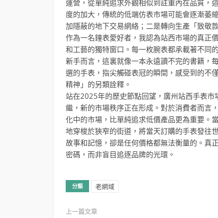
運營，從單純追求外觀相似到註重內在品質，
度的加大，傳統的低端仿表市場可能會逐漸萎
加隱蔽的地下交易網絡；二是轉向生產「致敬
作為一名鐘表愛好者，我認為站西市場的真正
和工藝的獨特窗口。每一枚腕表都承載著不同
新手而言，這裏就像一本永遠讀不完的書籍，
選的手表，指尖觸碰表冠的瞬間，感受到的不
精神」的另類詮釋。
站在2025年的歷史節點回望，廣州站西手表
繼，新的市場秩序正在形成。對於消費者而言
化中的市場，比單純追求低價產品更為重要。
地穿梭於狹窄的街道，將當天訂購的手表發往
故事和記憶，卻是任何價格都無法衡量的。真
密碼，而非盲目追逐品牌的光環。
老網域
分類
上一篇文章