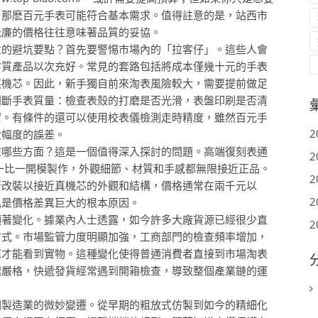
，那麽百元手表可能符合基本需求。值得註意的是，站西市
低廉的價格往往意味著品質的妥協。
意的避坑要點？首先要警惕市場內的「拉客仔」。這些人會
劣質產品以次充好。常見的套路包括將成本僅幾十元的手表
英機芯。因此，新手獨自前來淘表風險較大，需要提前做足
判斷手表質量：檢查表殼的打磨是否光滑，表盤印刷是否清
實。有條件的還可以使用校表儀檢測走時精度，雖然百元手
2
大幅度的誤差。
在哪些方面？這是一個值得深入探討的問題。高端復刻表通
2
品一比一開模製作，外觀細節、材質和手感都無限接近正品。
2
行改裝以接近真機芯的外觀和結構，價格通常在兩千元以
2
也是價格差異巨大的根本原因。
顯著變化。據業內人士透露，如今許多大廠貨源已經很少直
2
方式。市場監管力度明顯加強，工商部門的檢查頻率增加，
薦才能看到實物。這種變化使得普通消費者直接到市場淘表
越嚴格，快遞發貨經常遇到開箱檢查，導致整個產業鏈的運
國製造業的微妙變遷。從早期的粗放式仿製到如今的精細化