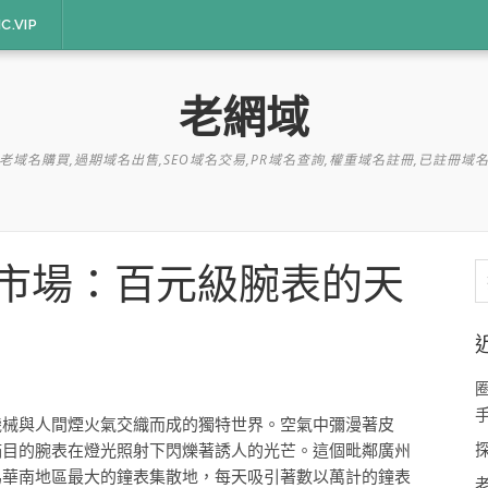
C.VIP
老網域
老域名購買,過期域名出售,SEO域名交易,PR域名查詢,權重域名註冊,已註冊域
市場：百元級腕表的天
字
機械與人間煙火氣交織而成的獨特世界。空氣中彌漫著皮
滿目的腕表在燈光照射下閃爍著誘人的光芒。這個毗鄰廣州
為華南地區最大的鐘表集散地，每天吸引著數以萬計的鐘表
老