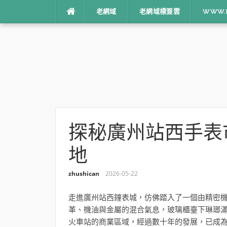
跳
老網域
老網域標簽雲
WWW.I
到
內
容
探秘廣州站西手表
地
zhushican
2026-05-22
走進廣州站西鐘表城，仿佛踏入了一個由精密
革、機油與金屬的混合氣息，玻璃櫃臺下琳瑯
火車站的商業區域，經過數十年的發展，已成