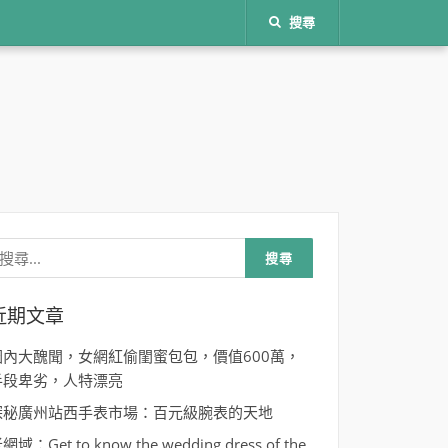
搜尋
名
搜
尋
關
鍵
:
近期文章
圈內大醜聞，女網紅偷閨蜜包包，價值600萬，
手段卑劣，人特漂亮
探秘廣州站西手表市場：百元級腕表的天地
網域：Get to know the wedding dress of the