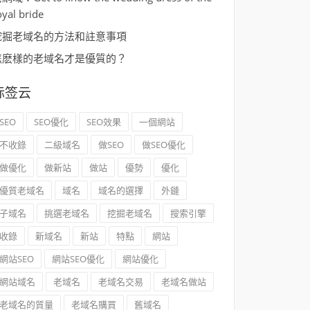
oyal bride
挖掘老域名的方法和註意事項
怎麽樣的老域名才是優質的？
标签云
SEO
SEO優化
SEO效果
一個網站
不收錄
二級域名
做SEO
做SEO優化
做優化
做新站
做站
優勢
優化
優質老域名
域名
域名的選擇
外鏈
子域名
挑選老域名
挖掘老域名
搜索引擎
收錄
新域名
新站
特點
網站
網站SEO
網站SEO優化
網站優化
網站域名
老域名
老域名交易
老域名做站
老域名的質量
老域名購買
舊域名