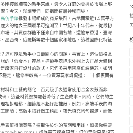
許多剛接觸腕表的新手來說，最令人好奇的莫過於市場上那
r
神聖？今天，就讓我們一同揭開這層神秘面紗。
表
高仿手錶
批發市場組成的商業集群，占地面積近1.5萬平方
個龐大的鐘表王國最早可追溯至上世紀八十年代末，從最初
業市場。其買家群體不僅來自中國各地，還遍布香港、臺灣
非、墨西哥、俄羅斯等數十個國家和地區，這種國際化特征
樣？這可能是新手小白最關心的問題。事實上，這個價格區
常說的「低版本」產品。這類手表追求外觀上與正品大體相
些是廠家自行設計的款式。它們多采用國產低端機芯，如明
能不穩定，返修率較高。一位資深玩家調侃道：「十個裏面有
於材料和工藝的簡化。百元級手表通常使用合金表殼而非
石玻璃，這些材質選擇顯著降低了生產成本。同時，它們的生
處理相對粗糙，細節經不起仔細推敲。例如，高端手表的陶
做工簡陋；高版本指針做工精細，夜光填充均勻飽滿，而低
元手表值得購買嗎？這取決於你的預期和用途。如果你需要
w.top-biao.com/，或許需要提高預算；但如果你只是想要