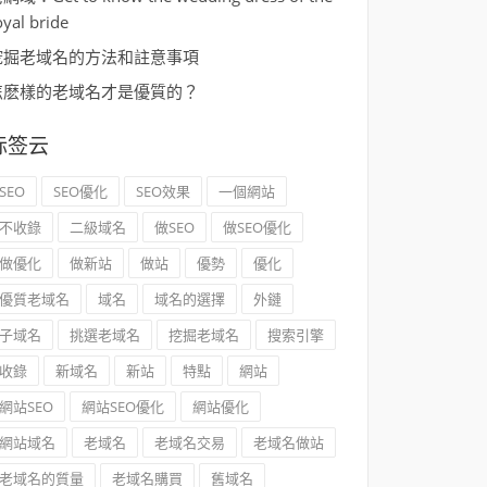
oyal bride
挖掘老域名的方法和註意事項
怎麽樣的老域名才是優質的？
标签云
SEO
SEO優化
SEO效果
一個網站
不收錄
二級域名
做SEO
做SEO優化
做優化
做新站
做站
優勢
優化
優質老域名
域名
域名的選擇
外鏈
子域名
挑選老域名
挖掘老域名
搜索引擎
收錄
新域名
新站
特點
網站
網站SEO
網站SEO優化
網站優化
網站域名
老域名
老域名交易
老域名做站
老域名的質量
老域名購買
舊域名