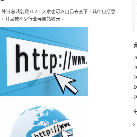
，外链总域名数302，大家也可以自己去查下，其中包括慧
中，并且被不少行业导航站收录。
2
2
2
2
2