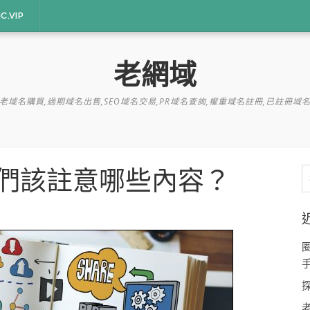
C.VIP
老網域
老域名購買,過期域名出售,SEO域名交易,PR域名查詢,權重域名註冊,已註冊域
們該註意哪些內容？
字
老