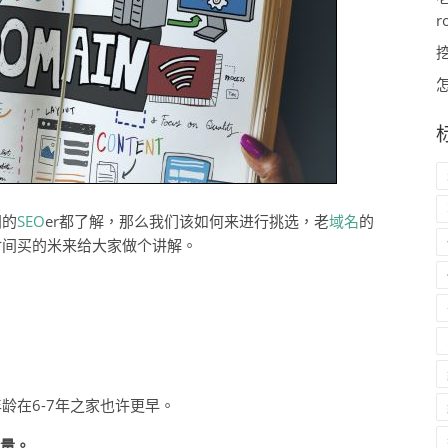
r
间的
SEO
er都了解，那么我们该如何来进行挑选，老
域名
的
时间买的米来给大家做个讲解。
龄在6-7年之家也许更早。
数量。