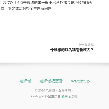
，通过以上4点来选购的米一般不出意外都会是秒收与隔天
现象，除非你网站整个主题有问题。
下一篇文章
什麽樣的域名稱謂新域名？
老網域
老網域標簽雲
www.ic.vip
© 2026 老網域。版權所有。
Codilight 佈景主題由
老網域
創作