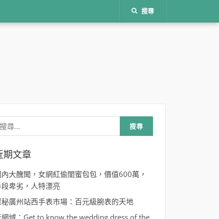
搜尋
名
搜
尋
關
鍵
:
近期文章
圈內大醜聞，女網紅偷閨蜜包包，價值600萬，
手段卑劣，人特漂亮
探秘廣州站西手表市場：百元級腕表的天地
網域：Get to know the wedding dress of the