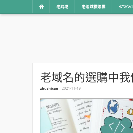
跳
老網域
老網域標簽雲
WWW.I
到
內
容
老域名的選購中我
zhushican
2021-11-19