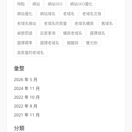
特點
網站
網站SEO
網站SEO優化
網站優化
網站域名
老域名
老域名交易
老域名做站
老域名的質量
老域名購買
舊域名
被懲罰過
註意事項
購買老域名
選擇域名
選擇標準
選擇老域名
關鍵詞
雙刃劍
高質量的老域名
彙整
2026 年 5 月
2024 年 11 月
2022 年 10 月
2022 年 8 月
2021 年 11 月
分類