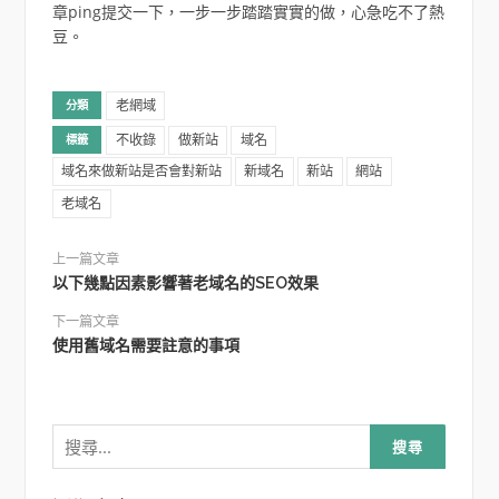
章ping提交一下，一步一步踏踏實實的做，心急吃不了熱
豆。
老網域
分類
不收錄
做新站
域名
標籤
域名來做新站是否會對新站
新域名
新站
網站
老域名
上一篇文章
以下幾點因素影響著老域名的SEO效果
下一篇文章
使用舊域名需要註意的事項
搜
尋
關
鍵
字: