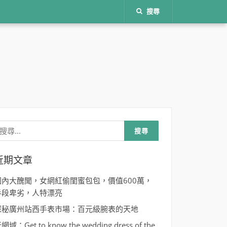
搜尋
名
搜
尋
關
鍵
:
近期文章
圈內大醜聞，女網紅偷閨蜜包包，價值600萬，
手段卑劣，人特漂亮
探秘廣州站西手表市場：百元級腕表的天地
網域：Get to know the wedding dress of the