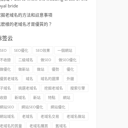
oyal bride
挖掘老域名的方法和註意事項
怎麽樣的老域名才是優質的？
标签云
SEO
SEO優化
SEO效果
一個網站
不收錄
二級域名
做SEO
做SEO優化
做優化
做新站
做站
優勢
優化
優質老域名
域名
域名的選擇
外鏈
子域名
挑選老域名
挖掘老域名
搜索引擎
收錄
新域名
新站
特點
網站
網站SEO
網站SEO優化
網站優化
網站域名
老域名
老域名交易
老域名做站
老域名的質量
老域名購買
舊域名