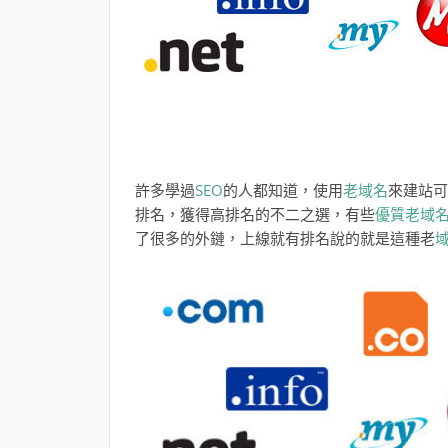
許多學過
SEO
的人都知道，使用
老域名
來建站可
排名，獲得高排名的不二之選，有些
優質老域
了很多的外鏈，上線就有排名說的就是這種老