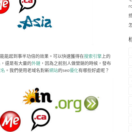
r
能能起到事半功倍的效果。可以快速獲得在
搜索引擎
上的
名
，還是有大量的
外鏈
，因為之前別人做營銷的時候，發布
域名
。我們使用老域名對新
網站
的seo
優化
有哪些好處呢？