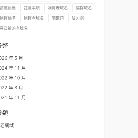
被懲罰過
註意事項
購買老域名
選擇域名
選擇標準
選擇老域名
關鍵詞
雙刃劍
高質量的老域名
彙整
026 年 5 月
024 年 11 月
022 年 10 月
022 年 8 月
021 年 11 月
分類
老網域