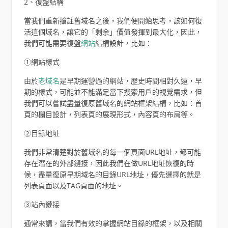
2、復盤結構
當我們重新搶註舊域名之後，我們便開始思考，該如何復
活這個域名，讓它的「剩余」價值發揮到最大化，因此，
我們可能需要復盤
網站
結構設計，比如：
①網站樣式
由於
老域名
是早期運營過的網站，歷史時間相對久遠，早
期的樣式，可能並不能滿足當下搜索用戶的視覺需求，但
我們可以嘗試盡量復原舊域名的網站框架結構，比如：首
頁的欄目設計，列表頁的展現形式，內容頁的布局等。
②目錄地址
我們非常清楚對於舊域名的每一個頁面URL地址，都可能
存在潛在的外部鏈接，因此我們在做URL地址恢復的時
候，盡量復原早期域名的目錄URL地址，優先選擇的就是
列表頁面以及TAG頁面的地址。
③站內鏈接
通常來講，當我們有效的掌握網站目錄的框架，以及相關