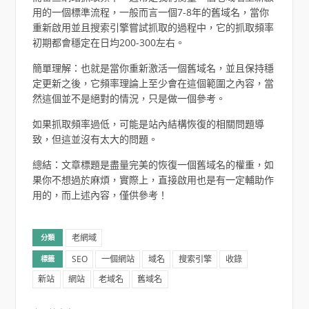
用的一個標準流程，一般而言一個7-8年的舊域名，當你
重新啟用並且搜索引擎嘗試抓取的過程中，它的抓取頻率
初期都會穩定在日均200-300左右。
簡單理解：也就是當你重新激活一個舊域名，並且保持穩
定更新之後，它頻率理論上至少會在這個範圍之內容，當
然這個並不是絕對的情況，只是做一個參考。
如果抓取頻率過低，可能是站內結構恢復的相關問題導
致，但這並沒有太大的問題。
總結：文章標題是盡量完美的恢復一個舊域名的權重，如
果你不想過於麻煩，實際上，直接啟用也是有一定輔助作
用的，而上述內容，僅供參考！
老網域
分類
SEO
一個網站
域名
搜索引擎
收錄
標籤
新站
網站
老域名
舊域名