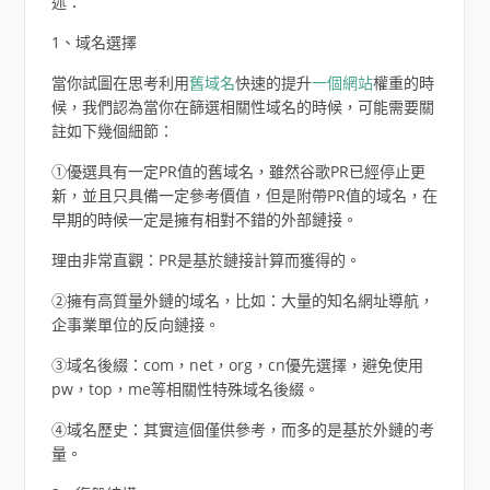
述：
1、域名選擇
當你試圖在思考利用
舊域名
快速的提升
一個網站
權重的時
候，我們認為當你在篩選相關性域名的時候，可能需要關
註如下幾個細節：
①優選具有一定PR值的舊域名，雖然谷歌PR已經停止更
新，並且只具備一定參考價值，但是附帶PR值的域名，在
早期的時候一定是擁有相對不錯的外部鏈接。
理由非常直觀：PR是基於鏈接計算而獲得的。
②擁有高質量外鏈的域名，比如：大量的知名網址導航，
企事業單位的反向鏈接。
③域名後綴：com，net，org，cn優先選擇，避免使用
pw，top，me等相關性特殊域名後綴。
④域名歷史：其實這個僅供參考，而多的是基於外鏈的考
量。