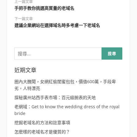
上一篇文章
手把手教你挑選高質量的老域名
下一篇文章
建議企業網站在選擇域名時多考慮一下老域名
搜
尋
關
鍵
字:
近期文章
圈內大醜聞，女網紅偷閨蜜包包，價值600萬，手段卑
劣，人特漂亮
探秘廣州站西手表市場：百元級腕表的天地
老網域：Get to know the wedding dress of the royal
bride
挖掘老域名的方法和註意事項
怎麽樣的老域名才是優質的？