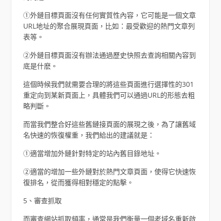
①外鏈目標頁面沒有任何實質性內容，它可能是一個文章
URL地址的聚合展現頁面，比如：最受歡迎的熱門文章列
表等。
②外鏈目標頁面沒有辦法通過歷史快照去查詢相關內容到
底是什麽。
這個時候我們就需要合理的將這些頁面進行選擇性的301
重定向到某新頁面上，具體我們可以通過URL的形態去粗
略判斷。
而當我們整合好這些舊鏈接頁面的展現之後，為了讓舊域
名快速的恢復權重，我們給出的建議就是：
①適當增加外鏈針對特定的站內舊目錄地址。
②適當的增加一些外鏈對於熱門文章頁面，使得它快速恢
復排名，從而獲得相對穩定的點擊。
5、審查抓取
而審查網站抓取頻率，通常是我們衡量一個老域名重新啟