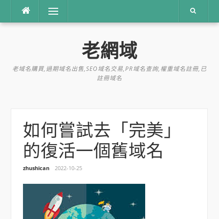
跳
選單
到
內
容
老網域
老域名購買,過期域名出售,SEO域名交易,PR域名查詢,權重域名註冊,已
註冊域名
如何嘗試去「完美」
的復活一個舊域名
zhushican
2022-10-25