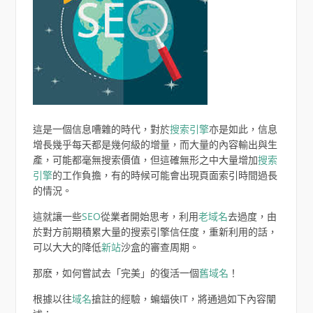
這是一個信息嘈雜的時代，對於
搜索引擎
亦是如此，信息
增長幾乎每天都是幾何級的增量，而大量的內容輸出與生
產，可能都毫無搜索價值，但這確無形之中大量增加
搜索
引擎
的工作負擔，有的時候可能會出現頁面索引時間過長
的情況。
這就讓一些
SEO
從業者開始思考，利用
老域名
去過度，由
於對方前期積累大量的搜索引擎信任度，重新利用的話，
可以大大的降低
新站
沙盒的審查周期。
那麽，如何嘗試去「完美」的復活一個
舊域名
！
根據以往
域名
搶註的經驗，蝙蝠俠IT，將通過如下內容闡