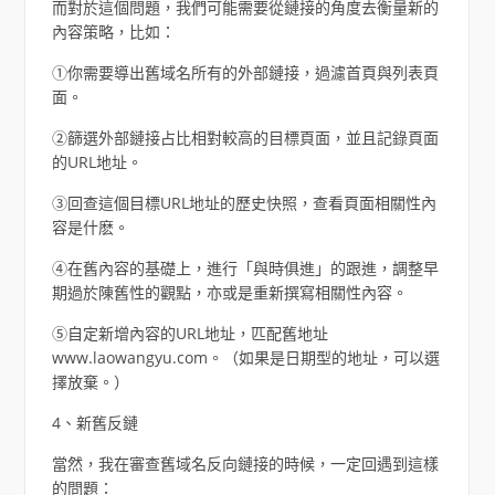
而對於這個問題，我們可能需要從鏈接的角度去衡量新的
內容策略，比如：
①你需要導出舊域名所有的外部鏈接，過濾首頁與列表頁
面。
②篩選外部鏈接占比相對較高的目標頁面，並且記錄頁面
的URL地址。
③回查這個目標URL地址的歷史快照，查看頁面相關性內
容是什麽。
④在舊內容的基礎上，進行「與時俱進」的跟進，調整早
期過於陳舊性的觀點，亦或是重新撰寫相關性內容。
⑤自定新增內容的URL地址，匹配舊地址
www.laowangyu.com。（如果是日期型的地址，可以選
擇放棄。）
4、新舊反鏈
當然，我在審查舊域名反向鏈接的時候，一定回遇到這樣
的問題：