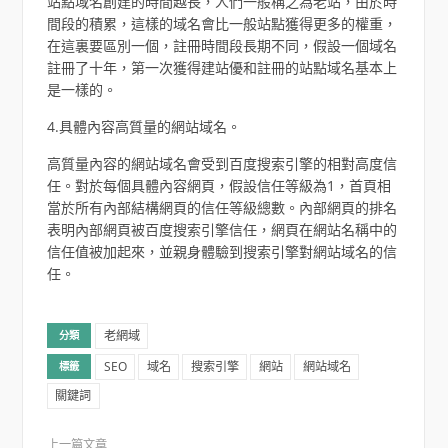
站點域名創建的時間越長，人們一般稱之為老站，由於時
間段的積累，這樣的域名會比一般站點獲得更多的權重，
在這裏要區別一個，註冊時間段長期不同，假設一個域名
註冊了十年，第一次獲得建站優和註冊的站點域名基本上
是一樣的。
4.具體內容高質量的網站域名。
高質量內容的網站域名會受到百度搜索引擎的相對高度信
任。對於每個具體內容網頁，假設信任等級為1，首頁相
當於所有內部結構網頁的信任等級總數。內部網頁的排名
表明內部網頁被百度搜索引擎信任，網頁在網站名稱中的
信任值被加起來，並親身體驗到搜索引擎對網站域名的信
任。
老網域
分類
SEO
域名
搜索引擎
網站
網站域名
標籤
關鍵詞
上一篇文章