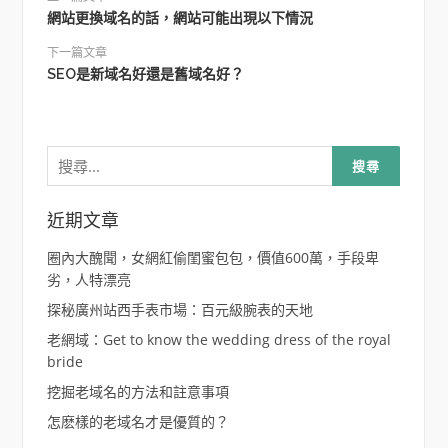
網站更換域名的話，網站可能出現以下情況
下一篇文章
SEO是新域名好還是舊域名好？
搜
尋
關
鍵
字:
近期文章
圈內大醜聞，女網紅偷閨蜜包包，價值600萬，手段卑
劣，人特漂亮
探秘廣州站西手表市場：百元級腕表的天地
老網域：Get to know the wedding dress of the royal
bride
挖掘老域名的方法和註意事項
怎麽樣的老域名才是優質的？