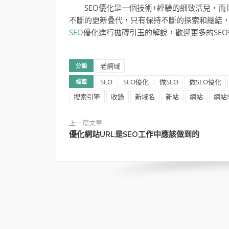
SEO優化是一個技術+經驗的細致活兒，而
不斷的更新叠代，只有保持不斷的探索和總結，
SEO
優化進行拋磚引玉的解說，歡迎更多的SE
老網域
分類
SEO
SEO優化
做SEO
做SEO優化
標籤
搜索引擎
收錄
新域名
新站
網站
網站S
上一篇文章
優化網站URL是SEO工作中應該做到的