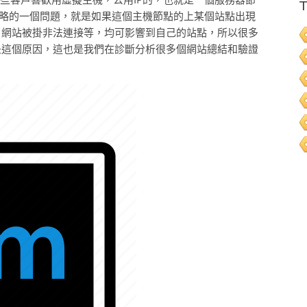
T
略的一個問題，就是如果這個主機節點的上某個站點出現
、網站被掛非法連接等，均可影響到自己的站點，所以很多
是這個原因，這也是我們在診斷分析很多個網站總結和驗證