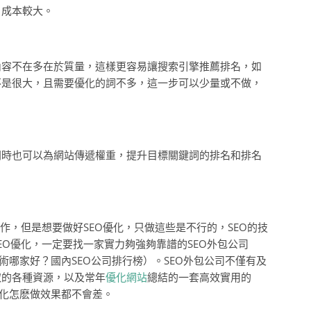
，成本較大。
容不在多在於質量，這樣更容易讓搜索引擎推薦排名，如
不是很大，且需要優化的詞不多，這一步可以少量或不做，
時也可以為網站傳遞權重，提升目標關鍵詞的排名和排名
作，但是想要做好SEO優化，只做這些是不行的，SEO的技
EO優化，一定要找一家實力夠強夠靠譜的SEO外包公司
技術哪家好？國內SEO公司排行榜）。SEO外包公司不僅有及
取的各種資源，以及常年
優化網站
總結的一套高效實用的
優化怎麽做效果都不會差。