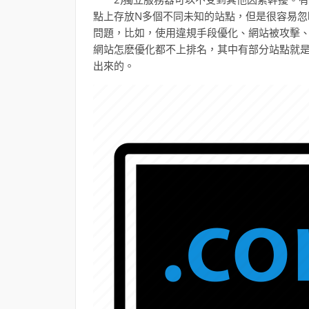
點上存放N多個不同未知的站點，但是很容易忽
問題，比如，使用違規手段優化、網站被攻擊
網站怎麽優化都不上排名，其中有部分站點就
出來的。