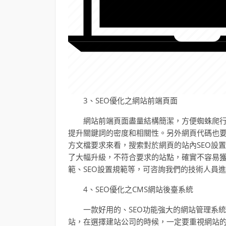
3、SEO優化之網站前端頁面
網站前端頁面盡量結構簡潔，方便蜘蛛爬行，
提升關鍵詞的密度和相關性。另外網頁代碼也要有
方文檔要求來看，搜索對於網頁的站內SEO設
了大幅升級，不符合要求的站點，確實不容易
範、SEO設置規範等，可咨詢我們的技術人員
4、SEO優化之CMS網站後臺系統
一款好用的、SEO功能強大的網站管理系統能
站，在選擇建站公司的時候，一定要重視網站的