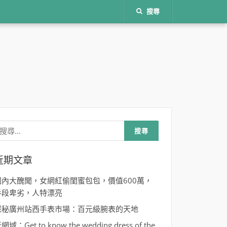
搜尋
名
搜
尋
關
鍵
:
近期文章
圈內大醜聞，女網紅偷閨蜜包包，價值600萬，
手段卑劣，人特漂亮
探秘廣州站西手表市場：百元級腕表的天地
網域：Get to know the wedding dress of the