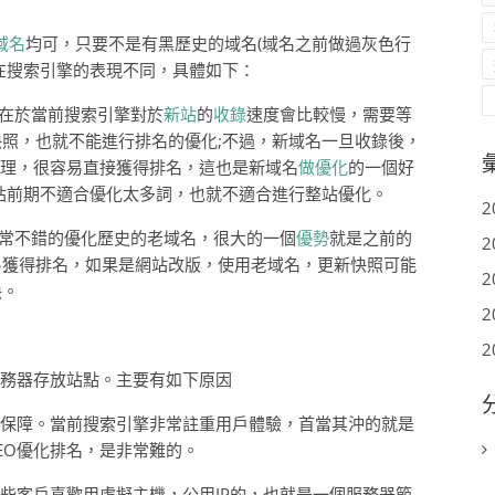
域名
均可，只要不是有黑歷史的域名(域名之前做過灰色行
在搜索引擎的表現不同，具體如下：
在於當前搜索引擎對於
新站
的
收錄
速度會比較慢，需要等
照，也就不能進行排名的優化;不過，新域名一旦收錄後，
合理，很容易直接獲得排名，這也是新域名
做優化
的一個好
站前期不適合優化太多詞，也就不適合進行整站優化。
2
常不錯的優化歷史的老域名，很大的一個
優勢
就是之前的
2
易獲得排名，如果是網站改版，使用老域名，更新快照可能
2
快。
2
2
務器存放站點。主要有如下原因
保障。當前搜索引擎非常註重用戶體驗，首當其沖的就是
EO優化排名，是非常難的。
客戶喜歡用虛擬主機，公用IP的，也就是一個服務器節