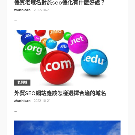
優質老域名對於seo優化有什麽好處？
zhushican
2022-10-21
...
老網域
外貿SEO網站應該怎樣選擇合適的域名
zhushican
2022-10-21
...