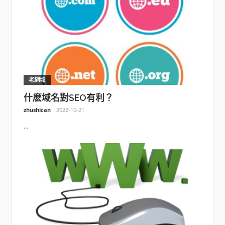
老網域
什麽域名對SEO有利？
zhushican
2022-10-21
...