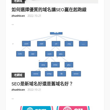
老網域
如何選擇優質的域名讓SEO贏在起跑線
zhushican
2022-10-21
...
老網域
SEO是新域名好還是舊域名好？
zhushican
2022-10-21
...