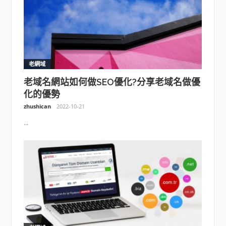
老網域
老域名網站如何做SEO優化?分享老域名做優
化的優勢
zhushican
2022-10-21
...