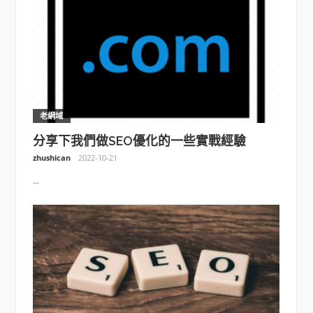
老網域
分享下我們做SEO優化的一些實戰經驗
zhushican
2022-10-21
...