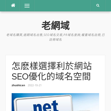
跳
選單
到
內
容
老網域
老域名購買,過期域名出售,SEO域名交易,PR域名查詢,權重域名註冊,已
註冊域名
怎麽樣選擇利於網站
SEO優化的域名空間
zhushican
2022-10-21