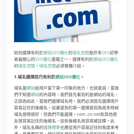
如何選擇有利於
網站SEO優化
的
域名空間
是許多
SEO
初學
者最關心的
SEO優化
基礎之一。選擇有利於
網站SEO優化
的
域名空間
。
域名
空間
必須單獨介紹。
1.域名選擇技巧有利於
網站SEO
優化
。
域名是
網站
給用戶留下第一印象的地方，也就是說，當我
們不知道
網站
的內容時，我們首先看到的是網站的域名。
正因為如此，當我們選擇域名時，我們必須首先選擇用戶
容易記住的後綴名。這裏提到的第一選擇是因為很多時候
域名想得很好，但我們不能選擇。com..cn.net和其他朋
友很容易記住的後綴名，這些後綴名很容易被註釋。此
外，域名名稱的
選擇標準
也應從用戶容易記住的角度來考
慮。最重要的是，網站域名最好與網站內容的定位有關，