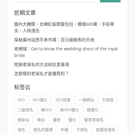
關
鍵
字:
近期文章
圈內大醜聞，女網紅偷閨蜜包包，價值600萬，手段卑
劣，人特漂亮
探秘廣州站西手表市場：百元級腕表的天地
老網域：Get to know the wedding dress of the royal
bride
挖掘老域名的方法和註意事項
怎麽樣的老域名才是優質的？
标签云
SEO
SEO優化
SEO效果
一個網站
不收錄
二級域名
做SEO
做SEO優化
做優化
做新站
做站
優勢
優化
優質老域名
域名
域名的選擇
外鏈
子域名
挑選老域名