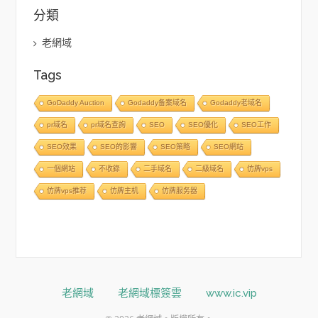
分類
老網域
Tags
GoDaddy Auction
Godaddy备案域名
Godaddy老域名
pr域名
pr域名查詢
SEO
SEO優化
SEO工作
SEO效果
SEO的影響
SEO策略
SEO網站
一個網站
不收錄
二手域名
二級域名
仿牌vps
仿牌vps推荐
仿牌主机
仿牌服务器
老網域
老網域標簽雲
www.ic.vip