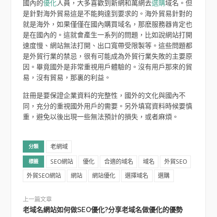
國內的
優化
人員，大多喜歡到新網和萬網去
選購
域名。但
是針對海外貿易這是不能夠達到要求的。海外貿易針對的
就是海外，如果僅僅在國內購買域名，那麽服務器肯定也
是在國內的。這就會產生一系列的問題，比如說網站打開
速度慢、網站無法打開、出口寬帶受限製等。這些問題都
是外貿行業的禁忌，很有可能成為外貿行業失敗的主要原
因。畢竟國外是非常重視用戶體驗的。沒有用戶那來的貿
易，沒有貿易，那裏的利益。
註冊是要保證企業資料的完整性，國外的文化與國內不
同，充分的重視國外用戶的需要。另外填寫資料時候要慎
重，避免以後出現一些無法預計的損失，或者麻煩。
老網域
分類
SEO網站
優化
合適的域名
域名
外貿SEO
標籤
外貿SEO網站
網站
網站優化
選擇域名
選購
上一篇文章
老域名網站如何做SEO優化?分享老域名做優化的優勢