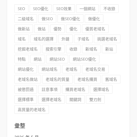
SEO
SEO優化
SEO效果
一個網站
不收錄
二級域名
做SEO
做SEO優化
做優化
做新站
做站
優勢
優化
優質老域名
域名
域名的選擇
外鏈
子域名
挑選老域名
挖掘老域名
搜索引擎
收錄
新域名
新站
特點
網站
網站SEO
網站SEO優化
網站優化
網站域名
老域名
老域名交易
老域名做站
老域名的質量
老域名購買
舊域名
被懲罰過
註意事項
購買老域名
選擇域名
選擇標準
選擇老域名
關鍵詞
雙刃劍
高質量的老域名
彙整