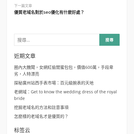
下一篇文章
優質老域名對於seo優化有什麽好處？
搜
尋
關
鍵
字:
近期文章
圈內大醜聞，女網紅偷閨蜜包包，價值600萬，手段卑
劣，人特漂亮
探秘廣州站西手表市場：百元級腕表的天地
老網域：Get to know the wedding dress of the royal
bride
挖掘老域名的方法和註意事項
怎麽樣的老域名才是優質的？
标签云