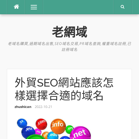
跳
選單
到
內
容
老網域
老域名購買,過期域名出售,SEO域名交易,PR域名查詢,權重域名註冊,已
註冊域名
外貿SEO網站應該怎
樣選擇合適的域名
zhushican
2022-10-21