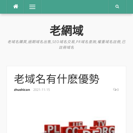
跳
選單
到
內
容
老網域
老域名購買,過期域名出售,SEO域名交易,PR域名查詢,權重域名註冊,已
註冊域名
老域名有什麽優勢
zhushican
2021-11-15
0