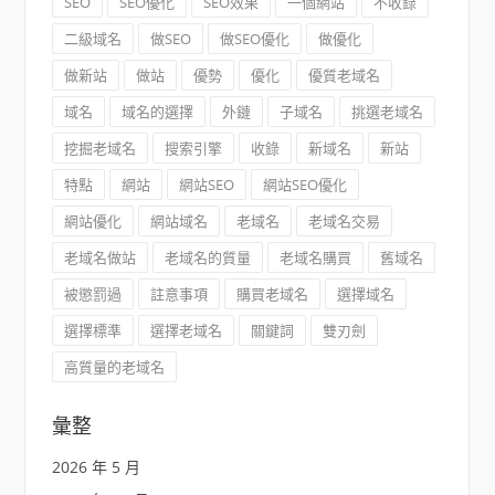
SEO
SEO優化
SEO效果
一個網站
不收錄
二級域名
做SEO
做SEO優化
做優化
做新站
做站
優勢
優化
優質老域名
域名
域名的選擇
外鏈
子域名
挑選老域名
挖掘老域名
搜索引擎
收錄
新域名
新站
特點
網站
網站SEO
網站SEO優化
網站優化
網站域名
老域名
老域名交易
老域名做站
老域名的質量
老域名購買
舊域名
被懲罰過
註意事項
購買老域名
選擇域名
選擇標準
選擇老域名
關鍵詞
雙刃劍
高質量的老域名
彙整
2026 年 5 月