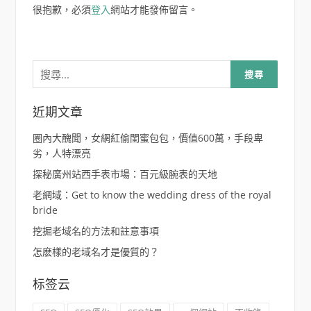
很抱歉，必須
登入
網站才能發佈留言。
搜
尋
關
鍵
字:
近期文章
圈內大醜聞，女網紅偷閨蜜包包，價值600萬，手段卑
劣，人特漂亮
探秘廣州站西手表市場：百元級腕表的天地
老網域：Get to know the wedding dress of the royal
bride
挖掘老域名的方法和註意事項
怎麽樣的老域名才是優質的？
标签云