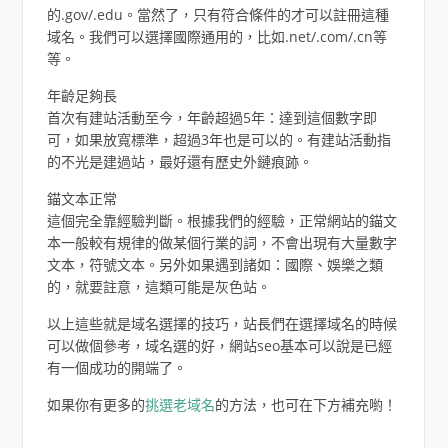
的.gov/.edu。當然了，只有符合條件的才可以註冊這種
域名。我們可以選擇國際通用的，比如.net/.com/.cn等
等。
年齡足夠長
首次有建站活動至今，年齡超過5年：達到這個數字即
可，如果放寬標準，超過3年也是可以的。有建站活動指
的不光是建過站，最好還有歷史外鏈痕跡。
錨文本正常
這個完全靠經驗判斷。根據我們的經驗，正常網站的錨文
本一般較有規律的做某個行業的詞，不會出現有大量數字
文本，符號文本。另外如果遇到諸如：國際、娛樂之類
的，就要註意，這類可能是灰色站。
以上這些就是域名選擇的技巧，站長們在選擇域名的時候
可以做個參考，域名選的好，網站seo基本可以說是已經
有一個成功的開端了。
如果你有更多的
挑選老域名
的方法，也可在下方補充喲！