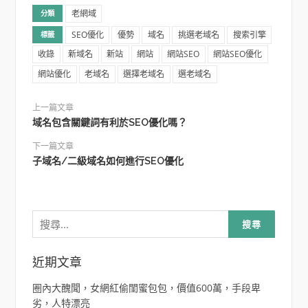
老網域
分類
SEO優化
優勢
域名
挑選老域名
搜索引擎
標籤
收錄
新域名
新站
網站
網站SEO
網站SEO優化
網站優化
老域名
選擇老域名
選老域名
上一篇文章
域名包含關鍵詞有利於SEO優化嗎？
下一篇文章
子域名/二級域名如何進行SEO優化
搜
尋
關
鍵
字:
近期文章
圈內大醜聞，女網紅偷閨蜜包包，價值600萬，手段卑
劣，人特漂亮