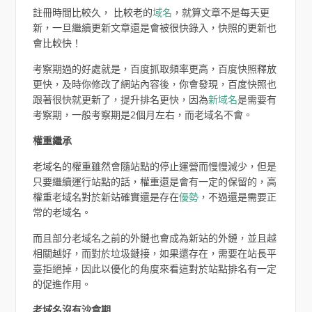
註冊時間比較久， 比較老的
域名
，就算文章不是每天更
新，一旦繼續更新文章還是會被很快錄入，快照的更新也
會比較快！
考察期過的好處就是，百度抓取頻率更高，百度快照釋放
更快，及時你修改了網站內容後，你會發現，百度快照也
跟著很快就更新了，提升排名更快，因為
新域名
是需要有
考察期，一般考察期是2個月左右，而老域名不會。
權重繼承
老域名的權重雖然會隨站點的停止運營而慢慢減少，但是
只要繼續運行站點的話，權重還是會有一定的保留的，高
權重老域名對於新站確實還是存在
優勢
，不過還是需要正
常的老域名。
而且部分老域名之前的外鏈也會成為新站的外鏈，並且越
相關越好，而對於垃圾鏈接，如果還存在，需要在站長平
臺拒絕掉，因此以優化的角度來看這對於站點排名有一定
的促進作用。
老域名沒有沙盒期