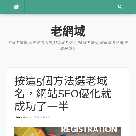
跳
選單
到
內
容
老網域
老域名購買,過期域名出售,SEO域名交易,PR域名查詢,權重域名註冊,已
註冊域名
按這5個方法選老域
名，網站SEO優化就
成功了一半
zhushican
2022-10-21