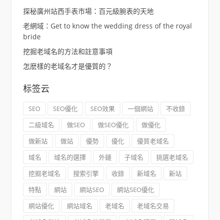
探秘廣州站西手表市場：百元級腕表的天地
老網域：Get to know the wedding dress of the royal
bride
挖掘老域名的方法和註意事項
怎麽樣的老域名才是優質的？
标签云
SEO
SEO優化
SEO效果
一個網站
不收錄
二級域名
做SEO
做SEO優化
做優化
做新站
做站
優勢
優化
優質老域名
域名
域名的選擇
外鏈
子域名
挑選老域名
挖掘老域名
搜索引擎
收錄
新域名
新站
特點
網站
網站SEO
網站SEO優化
網站優化
網站域名
老域名
老域名交易