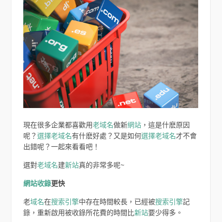
現在很多企業都喜歡用
老域名
做新
網站
，這是什麽原因
呢？
選擇老域名
有什麽好處？又是如何
選擇老域名
才不會
出錯呢？一起來看看吧！
選對
老域名
建
新站
真的非常多呢~
網站
收錄
更快
老
域名
在
搜索引擎
中存在時間較長，已經被
搜索引擎
記
錄，重新啟用被收錄所花費的時間比
新站
要少得多。